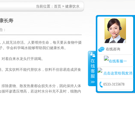
当前位置：
首页
>
健康饮水
康长寿
点击：
，人就无法存活。人要维持生命，每天要从食物中摄
日子。学会科学喝水能够帮助我们健康长寿。
在线咨询
对着自来水龙头拧开就喝。
。其实饮料不能代替饮水，饮料不但容易造成厌食
0533-3155678
排除废物、散发热量都会损失水分，因此保持人体
血循环渗透压增高，若这时水分补充不及时，细胞内