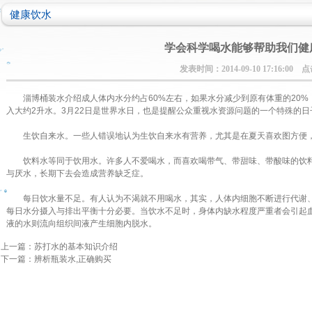
健康饮水
学会科学喝水能够帮助我们健
发表时间：2014-09-10 17:16:00 
淄博桶装水介绍成人体内水分约占60%左右，如果水分减少到原有体重的20%
入大约2升水。3月22日是世界水日，也是提醒公众重视水资源问题的一个特殊的
生饮自来水。一些人错误地认为生饮自来水有营养，尤其是在夏天喜欢图方便，
饮料水等同于饮用水。许多人不爱喝水，而喜欢喝带气、带甜味、带酸味的饮料
与厌水，长期下去会造成营养缺乏症。
每日饮水量不足。有人认为不渴就不用喝水，其实，人体内细胞不断进行代谢、
每日水分摄入与排出平衡十分必要。当饮水不足时，身体内缺水程度严重者会引起
液的水则流向组织间液产生细胞内脱水。
上一篇：苏打水的基本知识介绍
下一篇：辨析瓶装水,正确购买